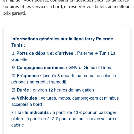
et rapide : vous pouvez comparer en quelques clics les tarifs, les
horaires et les services à bord, et réserver vos billets au meilleur
prix garanti.
Informations générales sur la ligne ferry Palerme
Tunis :
⚓
Ports de départ et d’arrivée :
Palerme ➜ Tunis La
Goulette
🚢
Compagnies maritimes :
GNV et Grimaldi Lines
📅
Fréquence :
jusqu’à 3 départs par semaine selon la
période (mercredi et samedi)
⏰
Durée :
environ 12 heures de navigation
🚗
Véhicules :
voitures, motos, camping-cars et minibus
acceptés à bord
💶
Tarifs indicatifs :
à partir de 40 € pour un passager
piéton ; à partir de 212 € pour une famille avec voiture et
cabine