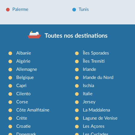
Palerme
Tunis
Toutes nos destinations
Albanie
Îles Sporades
Algérie
Îles Tremiti
Allemagne
Irlande
Belgique
Irlande du Nord
Capri
Ischia
Cilento
Italie
Corse
Jersey
Côte Amalfitaine
La Maddalena
Crète
Lagune de Venise
Croatie
Les Açores
Danemark
Les Cyclades