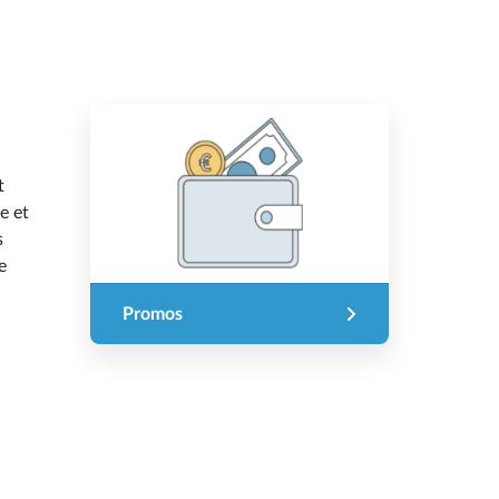
t
e et
s
e
Promos